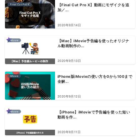
Final Cut Pro X
【Final Cut Pro X】動画にモザイクを追
加／...
2020年9月14日
iMovie
【Mac】iMovie予告編を使ったオリジナ
ル動画制作の...
2020年9月13日
iMovie
iPhone版iMovieの使い方を0から100まで
全解...
2020年9月12日
iMovie
【iPhone】iMovieで予告編を使った短い
動画を作...
2020年9月11日