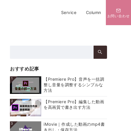
Service
Column
お問い合わせ
検
索：
おすすめ記事
1
【Premiere Pro】音声を一括調
整し音量を調整するシンプルな
方法
2
【Premiere Pro】編集した動画
を高画質で書き出す方法
3
iMovie｜作成した動画のmp4書
き出し・保存方法