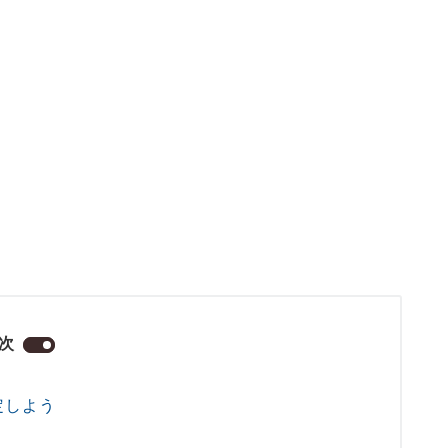
次
定しよう