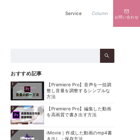
Service
Column
お問い合わせ
検
索：
おすすめ記事
1
【Premiere Pro】音声を一括調
整し音量を調整するシンプルな
方法
2
【Premiere Pro】編集した動画
を高画質で書き出す方法
3
iMovie｜作成した動画のmp4書
き出し・保存方法