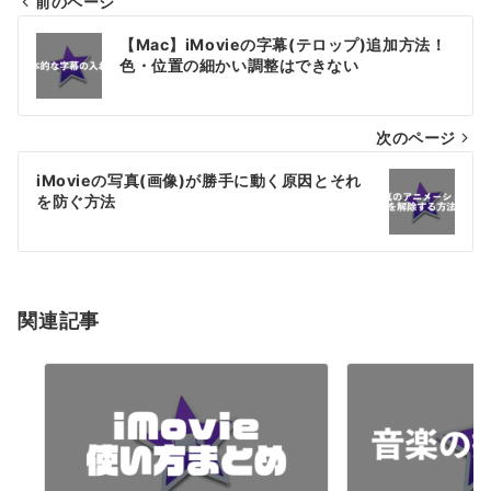
前のページ
投
【Mac】iMovieの字幕(テロップ)追加方法！
稿
色・位置の細かい調整はできない
ナ
次のページ
ビ
ゲ
iMovieの写真(画像)が勝手に動く原因とそれ
を防ぐ方法
ー
シ
ョ
関連記事
ン