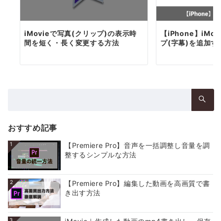
iMovieで写真(クリップ)の表示時
【iPhone】iM
間を短く・長く変更する方法
プ(字幕)を追加す
検
索：
おすすめ記事
1
【Premiere Pro】音声を一括調整し音量を調
整するシンプルな方法
2
【Premiere Pro】編集した動画を高画質で書
き出す方法
3