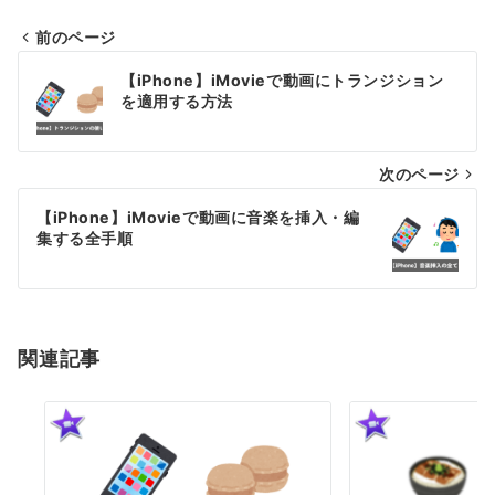
前のページ
投
【iPhone】iMovieで動画にトランジション
稿
を適用する方法
ナ
次のページ
ビ
ゲ
【iPhone】iMovieで動画に音楽を挿入・編
集する全手順
ー
シ
ョ
関連記事
ン