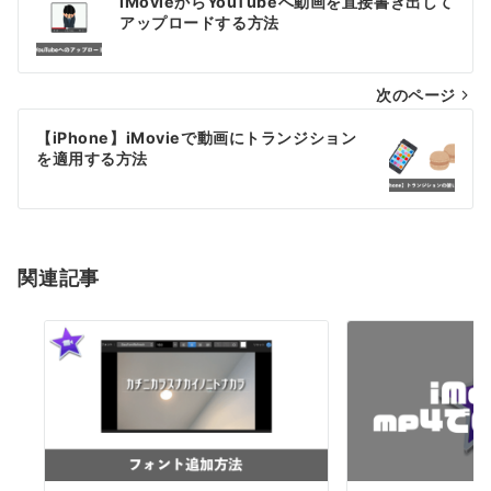
iMovieからYouTubeへ動画を直接書き出して
稿
アップロードする方法
ナ
次のページ
ビ
ゲ
【iPhone】iMovieで動画にトランジション
を適用する方法
ー
シ
ョ
関連記事
ン