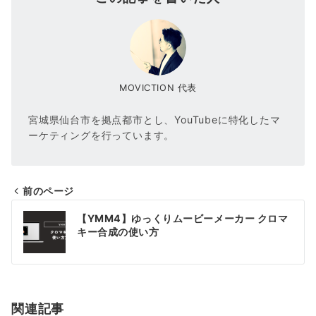
MOVICTION 代表
宮城県仙台市を拠点都市とし、YouTubeに特化したマ
ーケティングを行っています。
前のページ
投
【YMM4】ゆっくりムービーメーカー クロマ
稿
キー合成の使い方
ナ
ビ
ゲ
関連記事